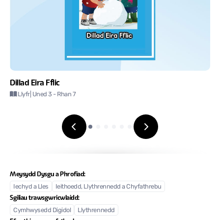
Dillad Eira Fflic
Llyfr
| Uned 3
- Rhan 7
Meysydd Dysgu a Phrofiad:
Iechyd a Lles
Ieithoedd, Llythrennedd a Chyfathrebu
Sgiliau trawsgwricwlaidd:
Cymhwysedd Digidol
Llythrennedd