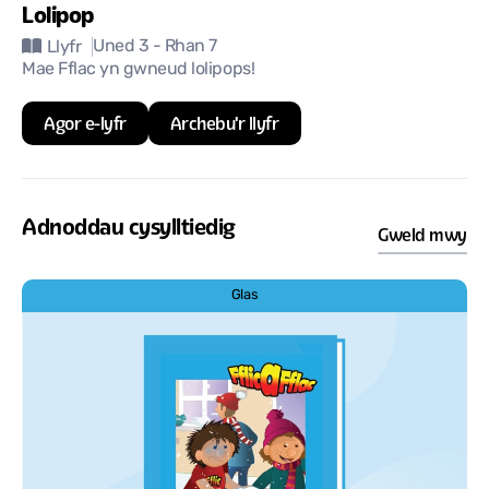
Lolipop
Uned 3
- Rhan 7
Llyfr
Mae Fflac yn gwneud lolipops!
Agor e-lyfr
Archebu'r llyfr
Adnoddau cysylltiedig
Gweld mwy
Glas