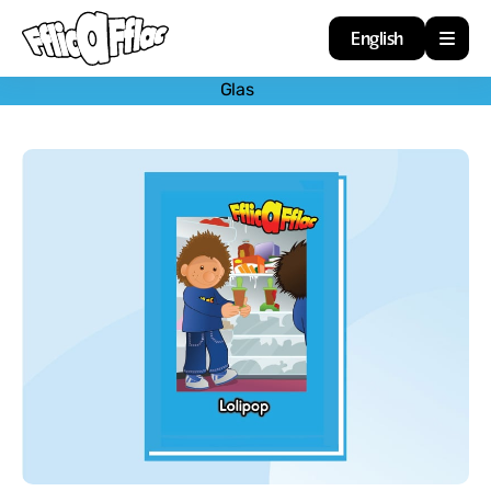
English
Glas
Cartref
Adnoddau
Amdan
Arweiniad