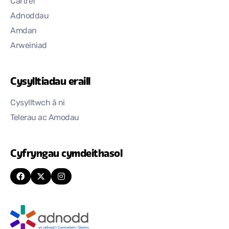
Cartref
Adnoddau
Amdan
Arweiniad
Cysylltiadau eraill
Cysylltwch â ni
Telerau ac Amodau
Cyfryngau cymdeithasol