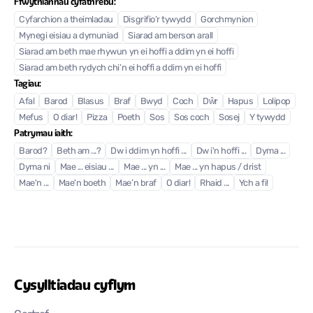
Ffwythiannau cyfathrebu:
Cyfarchion a theimladau
Disgrifio’r tywydd
Gorchmynion
Mynegi eisiau a dymuniad
Siarad am berson arall
Siarad am beth mae rhywun yn ei hoffi a ddim yn ei hoffi
Siarad am beth rydych chi’n ei hoffi a ddim yn ei hoffi
Tagiau:
Afal
Barod
Blasus
Braf
Bwyd
Coch
Dŵr
Hapus
Lolipop
Mefus
O diar!
Pizza
Poeth
Sos
Sos coch
Sosej
Y tywydd
Patrymau iaith:
Barod?
Beth am ...?
Dw i ddim yn hoffi ...
Dw i'n hoffi ...
Dyma ...
Dyma ni
Mae ... eisiau ...
Mae ... yn ...
Mae ... yn hapus / drist
Mae'n ...
Mae'n boeth
Mae’n braf
O diar!
Rhaid ...
Ych a fi!
Cysylltiadau cyflym