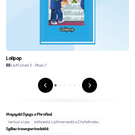
Lolipop
Llyfr
| Uned 3
- Rhan 7
Meysydd Dysgu a Phrofiad:
Iechyd a Lles
Ieithoedd, Llythrennedd a Chyfathrebu
Sgiliau trawsgwricwlaidd: