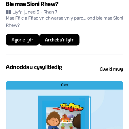
Ble mae Sioni Rhew?
Uned 3
- Rhan 7
Llyfr
Mae Fflic a Fflac yn chwarae yn y parc... ond ble mae Sioni
Rhew?
Agor e-lyfr
Archebu'r llyfr
Adnoddau cysylltiedig
Gweld mwy
Glas