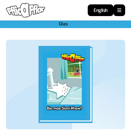
English
Glas
Cartref
Adnoddau
Amdan
Arweiniad