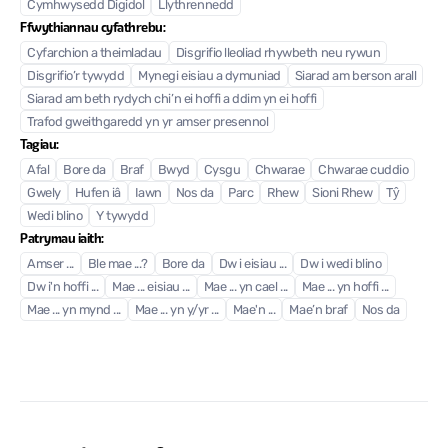
Cymhwysedd Digidol
Llythrennedd
Ffwythiannau cyfathrebu:
Cyfarchion a theimladau
Disgrifio lleoliad rhywbeth neu rywun
Disgrifio’r tywydd
Mynegi eisiau a dymuniad
Siarad am berson arall
Siarad am beth rydych chi’n ei hoffi a ddim yn ei hoffi
Trafod gweithgaredd yn yr amser presennol
Tagiau:
Afal
Bore da
Braf
Bwyd
Cysgu
Chwarae
Chwarae cuddio
Gwely
Hufen iâ
Iawn
Nos da
Parc
Rhew
Sioni Rhew
Tŷ
Wedi blino
Y tywydd
Patrymau iaith:
Amser ...
Ble mae ...?
Bore da
Dw i eisiau ...
Dw i wedi blino
Dw i'n hoffi ...
Mae ... eisiau ...
Mae ... yn cael ...
Mae ... yn hoffi ...
Mae ... yn mynd ...
Mae ... yn y/yr ...
Mae'n ...
Mae’n braf
Nos da