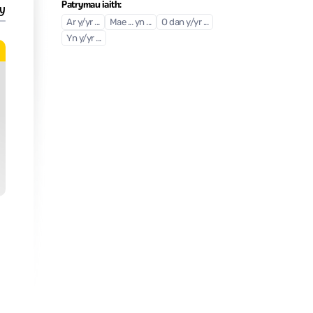
Patrymau iaith:
y
Ar y/yr ...
Mae ... yn ...
O dan y/yr ...
Yn y/yr ...
Melyn
Fideos: Uned 5
Arweiniad
| Uned 5