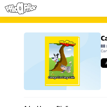
C
Car