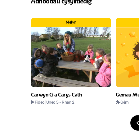
Adnoddau cysylltiedig
Melyn
Carwyn Ci a Carys Cath
Gemau Me
Fideo
| Uned 5
- Rhan 2
Gêm