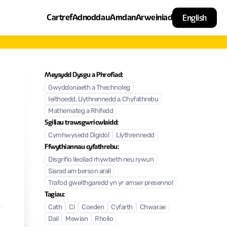
Cartref
Adnoddau
Amdan
Arweiniad
English
Meysydd Dysgu a Phrofiad:
Gwyddoniaeth a Thechnoleg
Ieithoedd, Llythrennedd a Chyfathrebu
Mathemateg a Rhifedd
Sgiliau trawsgwricwlaidd:
Cymhwysedd Digidol
Llythrennedd
Ffwythiannau cyfathrebu:
Disgrifio lleoliad rhywbeth neu rywun
Siarad am berson arall
Trafod gweithgaredd yn yr amser presennol
Tagiau:
Cath
Ci
Coeden
Cyfarth
Chwarae
Dail
Mewian
Rholio