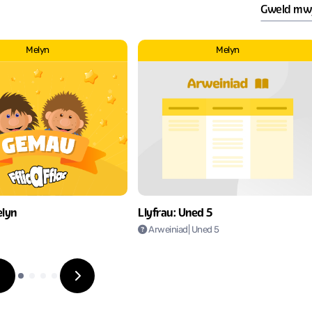
Gweld mw
Melyn
Melyn
Llyfrau: Uned 5
lyn
Arweiniad
| Uned 5