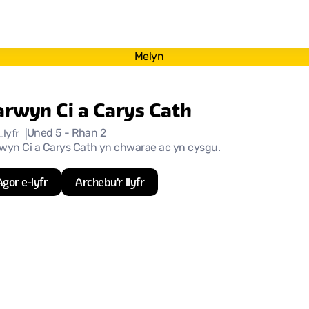
Melyn
arwyn Ci a Carys Cath
Uned 5
- Rhan 2
Llyfr
wyn Ci a Carys Cath yn chwarae ac yn cysgu.
Agor e-lyfr
Archebu'r llyfr