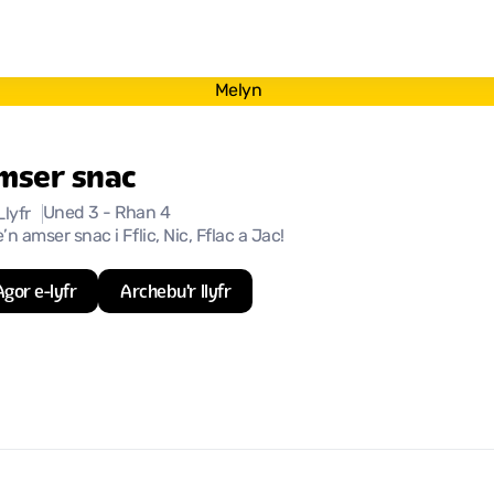
Melyn
mser snac
Uned 3
- Rhan 4
Llyfr
’n amser snac i Fflic, Nic, Fflac a Jac!
Agor e-lyfr
Archebu'r llyfr