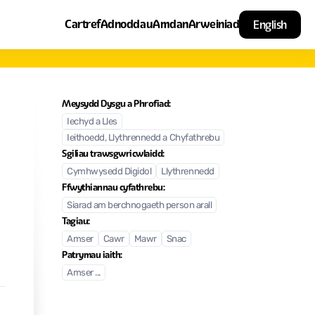
Cartref
Adnoddau
Amdan
Arweiniad
English
Meysydd Dysgu a Phrofiad:
Iechyd a Lles
Ieithoedd, Llythrennedd a Chyfathrebu
Sgiliau trawsgwricwlaidd:
Cymhwysedd Digidol
Llythrennedd
Ffwythiannau cyfathrebu:
Siarad am berchnogaeth person arall
Tagiau:
Amser
Cawr
Mawr
Snac
Patrymau iaith:
Amser ...