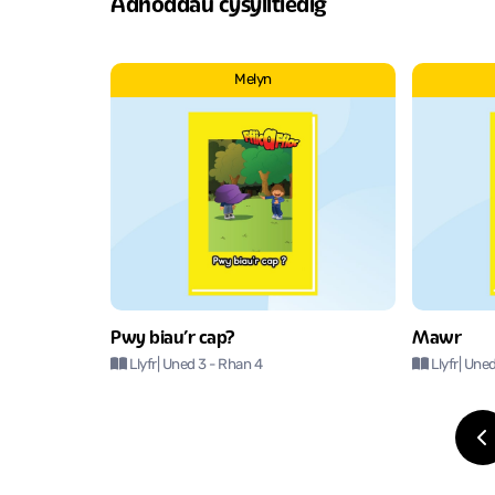
Adnoddau cysylltiedig
Melyn
Pwy biau’r cap?
Mawr
Llyfr
| Uned 3
- Rhan 4
Llyfr
| Une