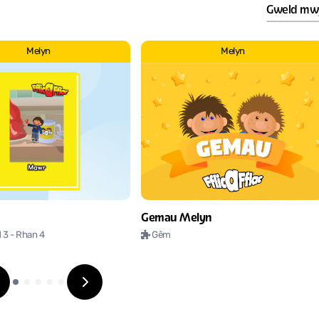
Gweld mw
Melyn
Melyn
Gemau Melyn
d 3
- Rhan 4
Gêm