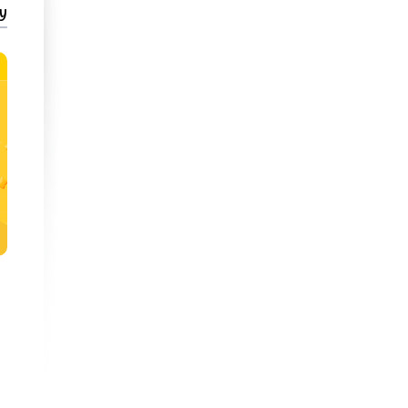
y
Melyn
Melyn
Llyfrau: Uned 3
Fideos: Uned 3
Arweiniad
| Uned 3
Arweiniad
| Uned 3