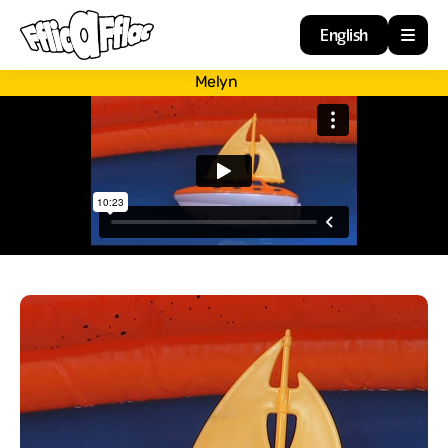
English
Melyn
Cartref
Adnoddau
Amdan
Arweiniad