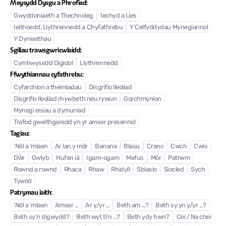
Meysydd Dysgu a Phrofiad:
Gwyddoniaeth a Thechnoleg
Iechyd a Lles
Ieithoedd, Llythrennedd a Chyfathrebu
Y Celfyddydau Mynegiannol
Y Dyniaethau
Sgiliau trawsgwricwlaidd:
Cymhwysedd Digidol
Llythrennedd
Ffwythiannau cyfathrebu:
Cyfarchion a theimladau
Disgrifio lleoliad
Disgrifio lleoliad rhywbeth neu rywun
Gorchmynion
Mynegi eisiau a dymuniad
Trafod gweithgaredd yn yr amser presennol
Tagiau:
’Nôl a ’mlaen
Ar lan y môr
Banana
Blasu
Cranc
Cwch
Cwis
Dŵr
Gwlyb
Hufen iâ
Igam-ogam
Mefus
Môr
Patrwm
Rownd a rownd
Rhaca
Rhaw
Rhidyll
Sblasio
Siocled
Sych
Tywod
Patrymau iaith:
'Nôl a 'mlaen
Amser ...
Ar y/yr ...
Beth am ...?
Beth sy yn y/yr ...?
Beth sy’n digwydd?
Beth wyt ti’n ...?
Beth ydy hwn?
Cei / Na chei