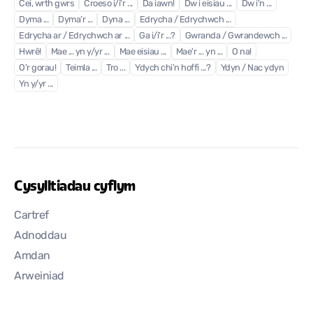
Cei, wrth gwrs
Croeso i/i'r ...
Da iawn!
Dw i eisiau ...
Dw i'n ...
Dyma ...
Dyma’r ...
Dyna ...
Edrycha / Edrychwch ...
Edrycha ar / Edrychwch ar ...
Ga i/i'r ...?
Gwranda / Gwrandewch ...
Hwrê!
Mae ... yn y/yr ...
Mae eisiau ...
Mae'r ... yn ...
O na!
O’r gorau!
Teimla ...
Tro ...
Ydych chi’n hoffi ...?
Ydyn / Nac ydyn
Yn y/yr ...
Cysylltiadau cyflym
Cartref
Adnoddau
Amdan
Arweiniad