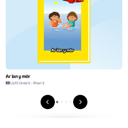
Ar lan y môr
Llyfr
| Uned 6
- Rhan 2