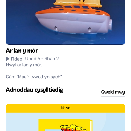
Ar lan y môr
Uned 6
- Rhan 2
Fideo
Hwyl ar lan y môr.
Cân: “
Mae’r tywod yn sych”
Adnoddau cysylltiedig
Gweld mwy
Melyn