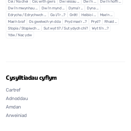
Cei / Na chei
Cei, wrth gwrs
Dw i eisiau ...
Dw i'n ...
Dw i'n hoffi ...
Dw i'n mwynhau ...
Dw i'n mynd ...
Dyma’r ...
Dyna ...
Edrycha / Edrychwch ...
Ga i/i'r ...?
Grêt!
Heibio i ...
Mae'n ...
Mae’n braf
Os gwelwch yn dda
Pryd mae'r ...?
Pryd?
Rhaid ...
Stopia / Stopiwch ...
Sut wyt ti? / Sut ydych chi?
Wyt ti’n ...?
Ydw / Nac ydw
Cysylltiadau cyflym
Cartref
Adnoddau
Amdan
Arweiniad