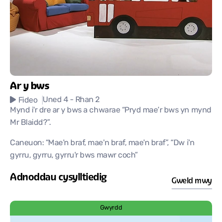
Ar y bws
Uned 4
- Rhan 2
Fideo
Mynd i'r dre ar y bws a chwarae “Pryd mae’r bws yn mynd
Mr Blaidd?”.
Caneuon: “Mae'n braf, mae'n braf, mae'n braf”, “Dw i'n
gyrru, gyrru, gyrru'r bws mawr coch”
Adnoddau cysylltiedig
Gweld mwy
Gwyrdd