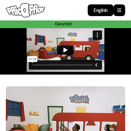
English
Gwyrdd
Cartref
Adnoddau
Amdan
Arweiniad