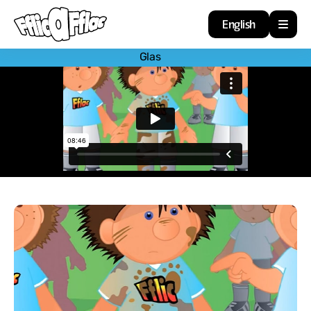
English
Glas
Cartref
Adnoddau
Amdan
Arweiniad