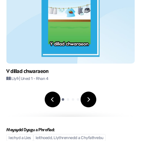
Y dillad chwaraeon
Llyfr
| Uned 1
- Rhan 4
Meysydd Dysgu a Phrofiad:
Iechyd a Lles
Ieithoedd, Llythrennedd a Chyfathrebu