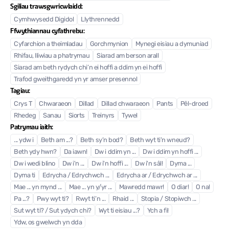
Sgiliau trawsgwricwlaidd:
Cymhwysedd Digidol
Llythrennedd
Ffwythiannau cyfathrebu:
Cyfarchion a theimladau
Gorchmynion
Mynegi eisiau a dymuniad
Rhifau, lliwiau a phatrymau
Siarad am berson arall
Siarad am beth rydych chi’n ei hoffi a ddim yn ei hoffi
Trafod gweithgaredd yn yr amser presennol
Tagiau:
Crys T
Chwaraeon
Dillad
Dillad chwaraeon
Pants
Pêl-droed
Rhedeg
Sanau
Siorts
Treinyrs
Tywel
Patrymau iaith:
... ydw i
Beth am ...?
Beth sy’n bod?
Beth wyt ti’n wneud?
Beth ydy hwn?
Da iawn!
Dw i ddim yn ...
Dw i ddim yn hoffi ...
Dw i wedi blino
Dw i'n ...
Dw i'n hoffi ...
Dw i'n sâl!
Dyma ...
Dyma ti
Edrycha / Edrychwch ...
Edrycha ar / Edrychwch ar ...
Mae ... yn mynd ...
Mae ... yn y/yr ...
Mawredd mawr!
O diar!
O na!
Pa ...?
Pwy wyt ti?
Rwyt ti’n ...
Rhaid ...
Stopia / Stopiwch ...
Sut wyt ti? / Sut ydych chi?
Wyt ti eisiau ...?
Ych a fi!
Ydw, os gwelwch yn dda