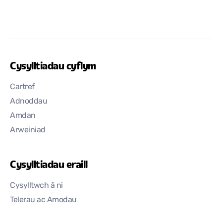
Cysylltiadau cyflym
Cartref
Adnoddau
Amdan
Arweiniad
Cysylltiadau eraill
Cysylltwch â ni
Telerau ac Amodau