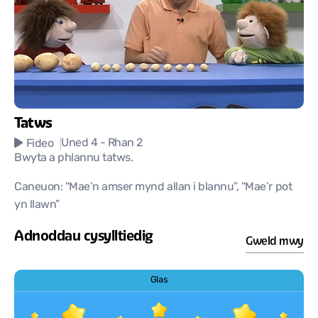
Tatws
Uned 4
- Rhan 2
Fideo
Bwyta a phlannu tatws.
Caneuon: “Mae’n amser mynd allan i blannu”, “Mae’r pot
yn llawn”
Adnoddau cysylltiedig
Gweld mwy
Glas