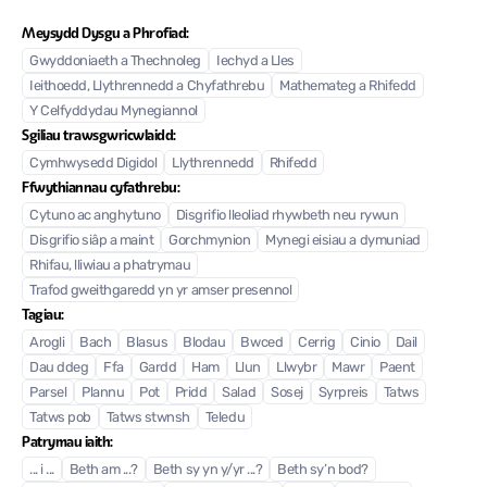
Meysydd Dysgu a Phrofiad:
Gwyddoniaeth a Thechnoleg
Iechyd a Lles
Ieithoedd, Llythrennedd a Chyfathrebu
Mathemateg a Rhifedd
Y Celfyddydau Mynegiannol
Sgiliau trawsgwricwlaidd:
Cymhwysedd Digidol
Llythrennedd
Rhifedd
Ffwythiannau cyfathrebu:
Cytuno ac anghytuno
Disgrifio lleoliad rhywbeth neu rywun
Disgrifio siâp a maint
Gorchmynion
Mynegi eisiau a dymuniad
Rhifau, lliwiau a phatrymau
Trafod gweithgaredd yn yr amser presennol
Tagiau:
Arogli
Bach
Blasus
Blodau
Bwced
Cerrig
Cinio
Dail
Dau ddeg
Ffa
Gardd
Ham
Llun
Llwybr
Mawr
Paent
Parsel
Plannu
Pot
Pridd
Salad
Sosej
Syrpreis
Tatws
Tatws pob
Tatws stwnsh
Teledu
Patrymau iaith:
... i ...
Beth am ...?
Beth sy yn y/yr ...?
Beth sy’n bod?