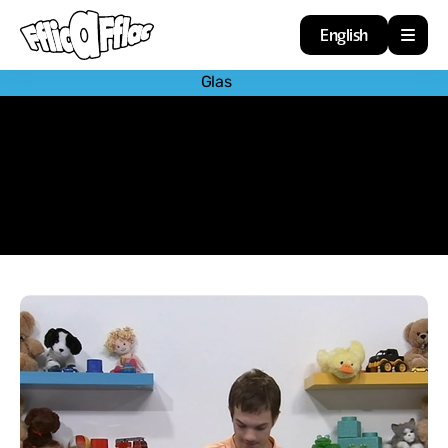
English
Glas
Cartref
Adnoddau
Amdan
Arweiniad