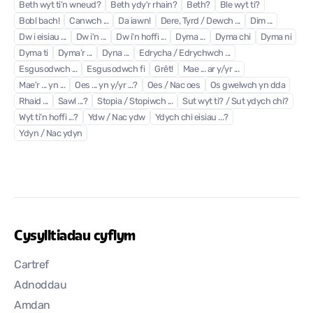
Beth wyt ti’n wneud?
Beth ydy'r rhain?
Beth?
Ble wyt ti?
Bobl bach!
Canwch ...
Da iawn!
Dere, Tyrd / Dewch ...
Dim ...
Dw i eisiau ...
Dw i'n ...
Dw i'n hoffi ...
Dyma ...
Dyma chi
Dyma ni
Dyma ti
Dyma’r ...
Dyna ...
Edrycha / Edrychwch ...
Esgusodwch ...
Esgusodwch fi
Grêt!
Mae ... ar y/yr ...
Mae'r ... yn ...
Oes ... yn y/yr ...?
Oes / Nac oes
Os gwelwch yn dda
Rhaid ...
Sawl ...?
Stopia / Stopiwch ...
Sut wyt ti? / Sut ydych chi?
Wyt ti’n hoffi ...?
Ydw / Nac ydw
Ydych chi eisiau ...?
Ydyn / Nac ydyn
Cysylltiadau cyflym
Cartref
Adnoddau
Amdan