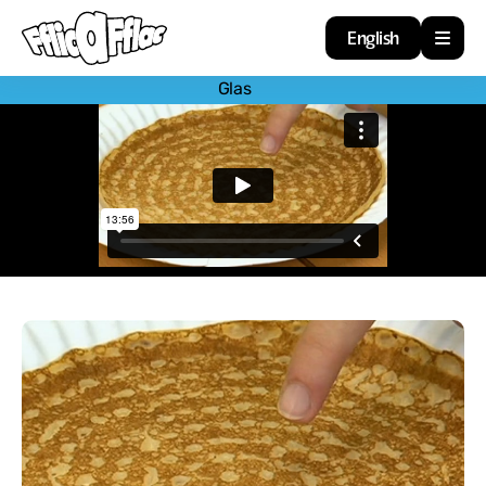
English
Glas
Cartref
Adnoddau
Amdan
Arweiniad