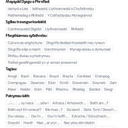
Meysydd Dysgu a Phrofiad:
Iechyd a Lles
Ieithoedd, Llythrennedd a Chyfathrebu
Mathemateg a Rhifedd
Y Celfyddydau Mynegiannol
Sgiliau trawsgwricwlaidd:
Cymhwysedd Digidol
Llythrennedd
Rhifedd
Ffwythiannau cyfathrebu:
Cytuno ac anghytuno
Disgrifio lleoliad rhywbeth neu rywun
Disgrifio siâp a maint
Gorchmynion
Mynegi eisiau a dymuniad
Rhifau, lliwiau a phatrymau
Trafod gweithgaredd yn yr amser presennol
Tagiau:
Arogli
Bach
Banana
Bwyd
Bwyta
Cerdded
Crempog
Crempogau
Dawnsio
Eisin
Ennill
Grawnwin
Gwyneb
Jam
Mawr
Neidio
Oren
Plât
Rhannu
Rhedeg
Siocled
Siwgr
Patrymau iaith:
... i ...
... sy nesa
... ydw i
Arhosa / Arhoswch ...
Beth am ...?
Beth wyt ti’n wneud?
Ble mae ...?
Da iawn!
Dere, Tyrd / Dewch ...
Dw i eisiau ...
Dw i'n ...
Dw i'n hoffi ...
Edrycha / Edrychwch ...
Gwych!
Hwrê!
Mae ... ar y/yr ...
Nac ydw, dim diolch