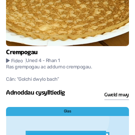
Crempogau
Uned 4
- Rhan 1
Fideo
Ras grempogau ac addurno crempogau.
Cân: “Golchi dwylo bach”
Adnoddau cysylltiedig
Gweld mwy
Glas