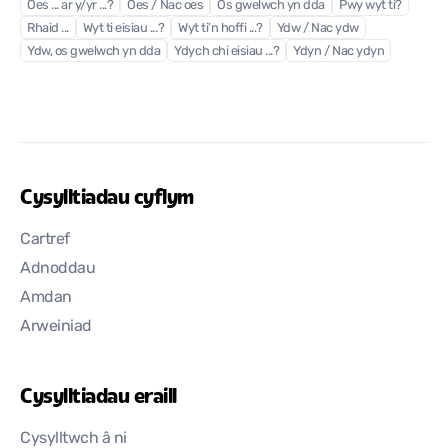
Oes ... ar y/yr ...?
Oes / Nac oes
Os gwelwch yn dda
Pwy wyt ti?
Rhaid ...
Wyt ti eisiau ...?
Wyt ti’n hoffi ...?
Ydw / Nac ydw
Ydw, os gwelwch yn dda
Ydych chi eisiau ...?
Ydyn / Nac ydyn
Cysylltiadau cyflym
Cartref
Adnoddau
Amdan
Arweiniad
Cysylltiadau eraill
Cysylltwch â ni