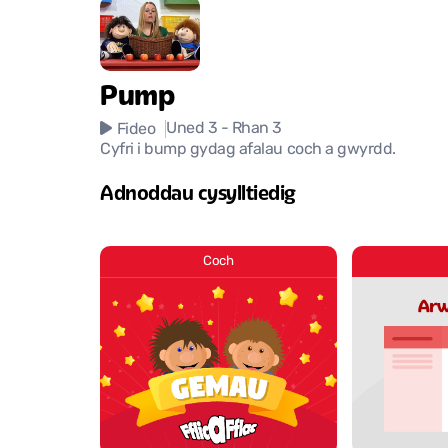
Pump
Uned 3
- Rhan 3
Fideo
Cyfri i bump gydag afalau coch a gwyrdd.
Adnoddau cysylltiedig
Coch