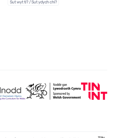
Sut wyt ti? / Sut ydych chi?