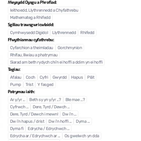
Meysydd Dysgu a Phrofiad:
Ieithoedd, Llythrennedd a Chyfathrebu
Mathemateg a Rhifedd
Sgiliau trawsgwricwlaidd:
Cymhwysedd Digidol
Llythrennedd
Rhifedd
Ffwythiannau cyfathrebu:
Cyfarchion a theimladau
Gorchmynion
Rhifau, lliwiau a phatrymau
Siarad am beth rydych chi’n ei hoffi a ddim yn ei hoffi
Tagiau:
Afalau
Coch
Cyfri
Gwyrdd
Hapus
Plât
Pump
Trist
Y fasged
Patrymau iaith:
Ar y/yr ...
Beth sy yn y/yr ...?
Ble mae ...?
Cyfrwch ...
Dere, Tyrd / Dewch ...
Dere, Tyrd / Dewch i mewn!
Dw i'n ...
Dw i'n hapus / drist
Dw i'n hoffi ...
Dyma ...
Dyma fi
Edrycha / Edrychwch ...
Edrycha ar / Edrychwch ar ...
Os gwelwch yn dda