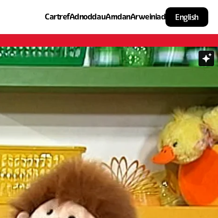
Cartref
Adnoddau
Amdan
Arweiniad
English