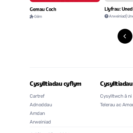
Llyfrau: Uned
Gemau Coch
Arweiniad
| Un
Gêm
Cysylltiadau cyflym
Cysylltiadau 
Cartref
Cysylltwch â ni
Adnoddau
Telerau ac Am
Amdan
Arweiniad