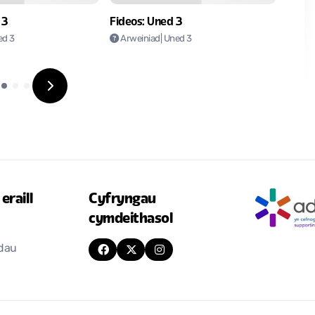
 3
Fideos: Uned 3
ed 3
Arweiniad
| Uned 3
eraill
Cyfryngau
cymdeithasol
odau