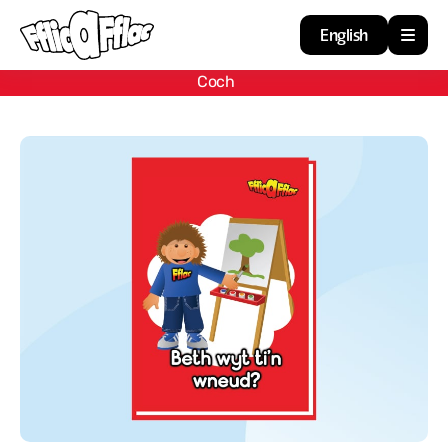
English
Coch
Cartref
Adnoddau
Amdan
Arweiniad