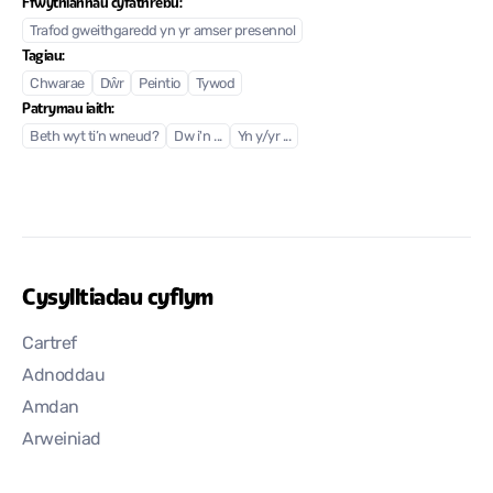
Ffwythiannau cyfathrebu:
Trafod gweithgaredd yn yr amser presennol
Tagiau:
Chwarae
Dŵr
Peintio
Tywod
Patrymau iaith:
Beth wyt ti’n wneud?
Dw i'n ...
Yn y/yr ...
Cysylltiadau cyflym
Cartref
Adnoddau
Amdan
Arweiniad