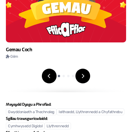
Gemau Coch
Gêm
Meysydd Dysgu a Phrofiad:
Gwyddoniaeth a Thechnoleg
Ieithoedd, Llythrennedd a Chyfathrebu
Sgiliau trawsgwricwlaidd:
Cymhwysedd Digidol
Llythrennedd