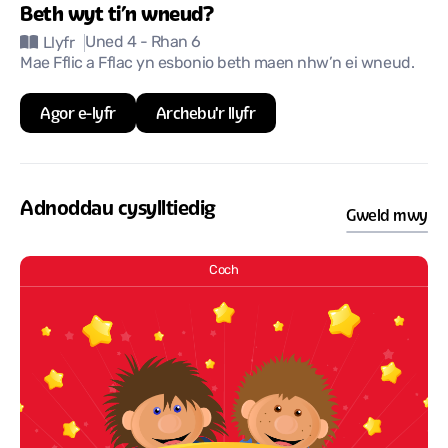
Beth wyt ti’n wneud?
Uned 4
- Rhan 6
Llyfr
Mae Fflic a Fflac yn esbonio beth maen nhw’n ei wneud.
Agor e-lyfr
Archebu'r llyfr
Adnoddau cysylltiedig
Gweld mwy
Coch