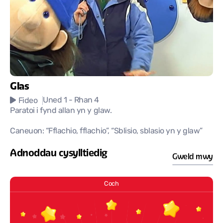
Glas
Uned 1
- Rhan 4
Fideo
Paratoi i fynd allan yn y glaw.
Caneuon: “Fflachio, fflachio”, “Sblisio, sblasio yn y glaw”
Adnoddau cysylltiedig
Gweld mwy
Coch