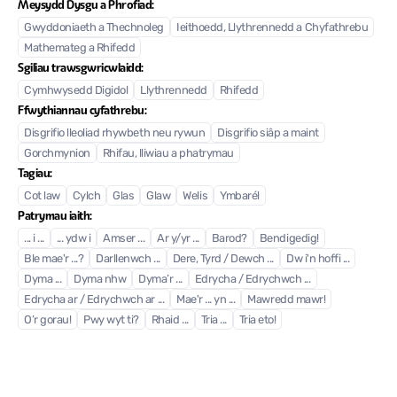
Meysydd Dysgu a Phrofiad:
Gwyddoniaeth a Thechnoleg
Ieithoedd, Llythrennedd a Chyfathrebu
Mathemateg a Rhifedd
Sgiliau trawsgwricwlaidd:
Cymhwysedd Digidol
Llythrennedd
Rhifedd
Ffwythiannau cyfathrebu:
Disgrifio lleoliad rhywbeth neu rywun
Disgrifio siâp a maint
Gorchmynion
Rhifau, lliwiau a phatrymau
Tagiau:
Cot law
Cylch
Glas
Glaw
Welis
Ymbarél
Patrymau iaith:
... i ...
... ydw i
Amser ...
Ar y/yr ...
Barod?
Bendigedig!
Ble mae'r ...?
Darllenwch ...
Dere, Tyrd / Dewch ...
Dw i'n hoffi ...
Dyma ...
Dyma nhw
Dyma’r ...
Edrycha / Edrychwch ...
Edrycha ar / Edrychwch ar ...
Mae'r ... yn ...
Mawredd mawr!
O’r gorau!
Pwy wyt ti?
Rhaid ...
Tria ...
Tria eto!