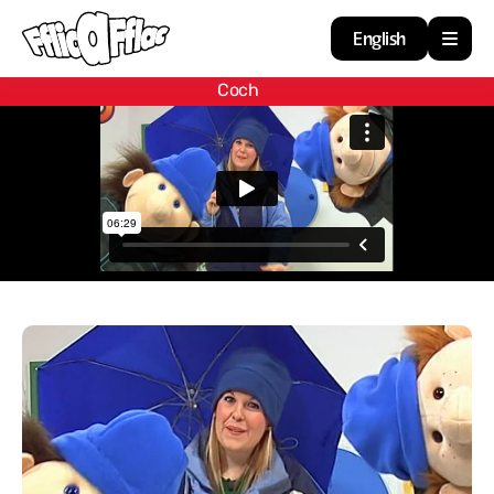
English
Coch
Cartref
Adnoddau
Amdan
Arweiniad