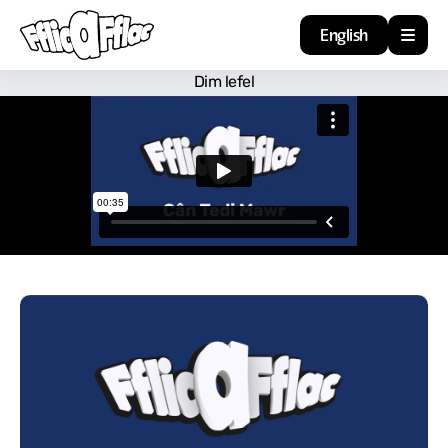
English
Dim lefel
Cartref
Adnoddau
Amdan
Arweiniad