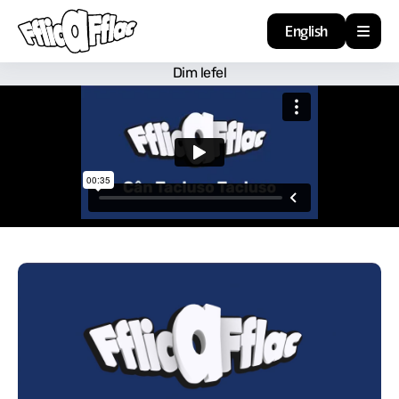
English
Dim lefel
Cartref
Adnoddau
Amdan
Arweiniad