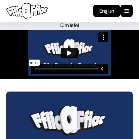
English
Dim lefel
Cartref
Adnoddau
Amdan
Arweiniad