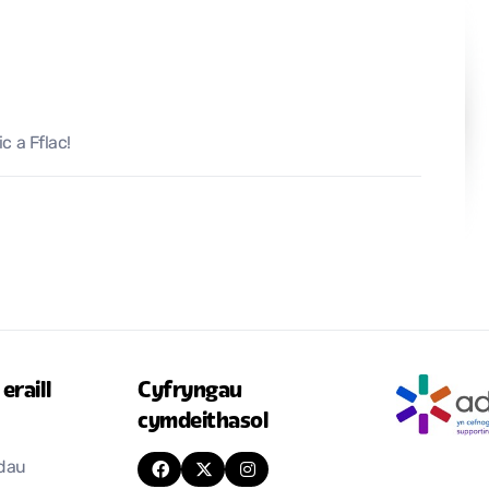
c a Fflac!
eraill
Cyfryngau
cymdeithasol
odau