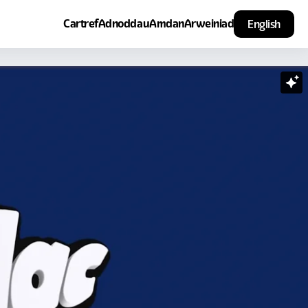
Cartref
Adnoddau
Amdan
Arweiniad
English