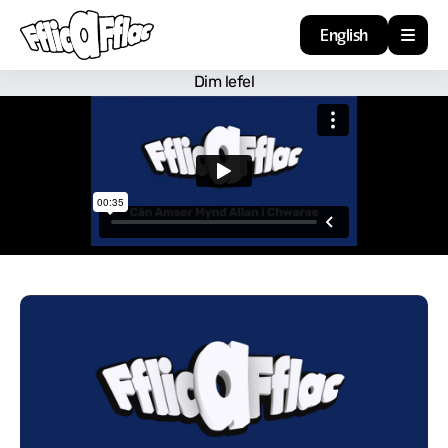
English
Dim lefel
Cartref
Adnoddau
Amdan
Arweiniad