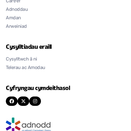
Cartref
Adnoddau
Amdan
Arweiniad
Cysylltiadau eraill
Cysylltwch â ni
Telerau ac Amodau
Cyfryngau cymdeithasol