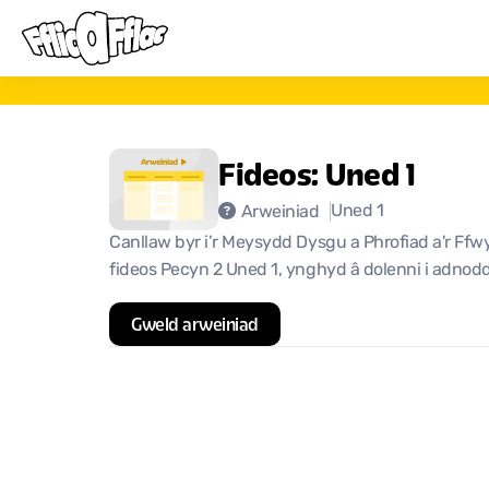
Fideos: Uned 1
Uned 1
Arweiniad
Canllaw byr i’r Meysydd Dysgu a Phrofiad a'r Ffw
fideos Pecyn 2 Uned 1, ynghyd â dolenni i adnodda
Gweld arweiniad