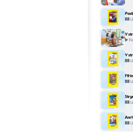
Posti
L
Y st
Fi
Y st
L
Ffri
L
Stryd
L
Anr
L