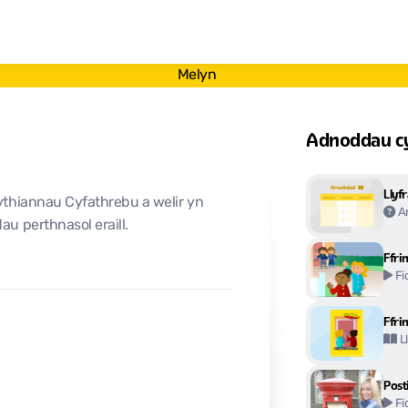
Melyn
Adnoddau cys
Llyfr
ythiannau Cyfathrebu a welir yn
A
u perthnasol eraill.
Ffrin
Fi
Ffrin
L
Posti
Fi