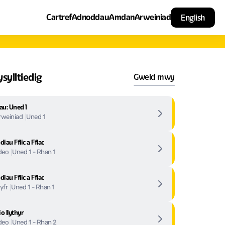
Cartref
Adnoddau
Amdan
Arweiniad
English
ylltiedig
Gweld mwy
au: Uned 1
Uned 1
rweiniad
diau Fflic a Fflac
Uned 1 - Rhan 1
deo
diau Fflic a Fflac
Uned 1 - Rhan 1
lyfr
o llythyr
Uned 1 - Rhan 2
deo