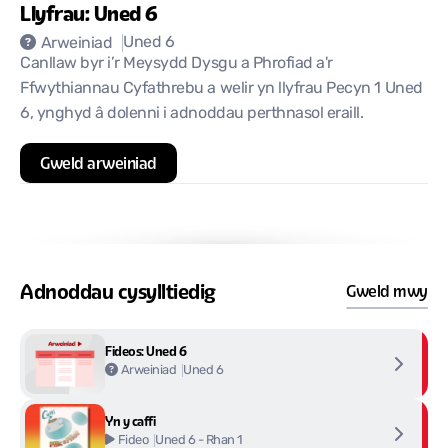
Llyfrau: Uned 6
Uned 6
Arweiniad
Canllaw byr i’r Meysydd Dysgu a Phrofiad a'r
Ffwythiannau Cyfathrebu a welir yn llyfrau Pecyn 1 Uned
6, ynghyd â dolenni i adnoddau perthnasol eraill.
Gweld arweiniad
Adnoddau cysylltiedig
Gweld mwy
Fideos: Uned 6
Uned 6
Arweiniad
Yn y caffi
Uned 6 - Rhan 1
Fideo