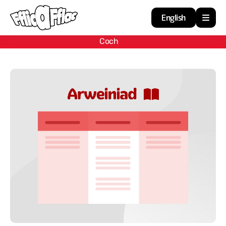
English
Coch
Cartref
Adnoddau
Amdan
Arweiniad